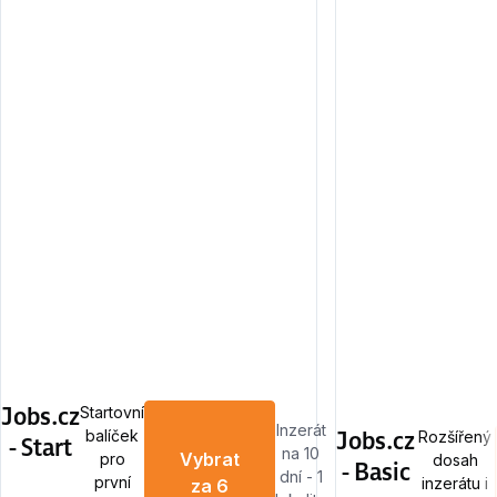
Jobs.cz
Startovní
Inzerát
Jobs.cz
balíček
Rozšířený
- Start
na 10
Vybrat
pro
dosah
- Basic
dní - 1
první
inzerátu i
za 6