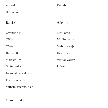
Atmoskop
Paylab.com
Nelisa.com
Baltics
Adriatic
CVonline.lt
MojPosao
CV.lv
MojPosao.ba
CV.ee
Vrabotuvanje
Dirbam.lt
Hercul.hr
Visidarbi.lv
Virtual Valley
Otsintood.ee
Pulser
Personaloatrankos.lt
Recruitment.lv
Varbamisteenused.ee
Scandinavia