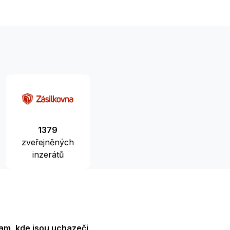
1379
zveřejněných
inzerátů
am, kde jsou uchazeči