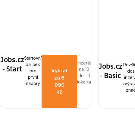
Jobs.cz
Startovní
Inzerát
Jobs.cz
balíček
Rozší
- Start
na 10
Vybrat
pro
dos
- Basic
dní - 1
první
inzerá
za 6
lokalita
nábory
zvýra
990
zna
Kč