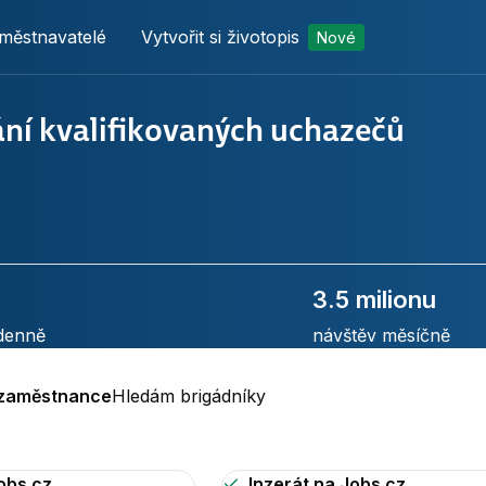
městnavatelé
Vytvořit si životopis
Nové
ání kvalifikovaných uchazečů
3.5 milionu
denně
návštěv měsíčně
zaměstnance
Hledám brigádníky
obs.cz
Inzerát na Jobs.cz