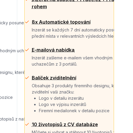
rohem
8x Automatické topování
icky posune na přední místa v
Inzerát se každých 7 dní automaticky posune na
přední místa v relevantních výsledcích hledání.
E-mailová nabídka
 vhodným uchazečům.
Inzerát zašleme e-mailem všem vhodným
uchazečům z 3 portálů.
ignu, které zviditelní vaši
Balíček zviditelnění
Obsahuje 3 produkty firemního designu, které
zviditelní vaši značku:
 pozice
Logo v detailu inzerátu
Logo ve výpisu inzerátů
Firemní medailonek v detailu pozice
otopisů z naší databáze, která
10 životopisů z CV databáze
Můžete si vybrat a stáhnout 10 životopisů z naší