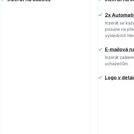
2x Automati
Inzerát se kaž
posune na před
výsledcích hle
E-mailová n
Inzerát zašle
uchazečům.
Logo v detai