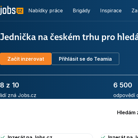
Nabídky práce
Brigády
Inspirace
Za
Jednička na českém trhu pro hled
Začít inzerovat
Přihlásit se do Teamia
8 z 10
6 500
lidí zná Jobs.cz
odpovědí 
Hledám 
Inzerát na Jobs.cz
Inzerát na J