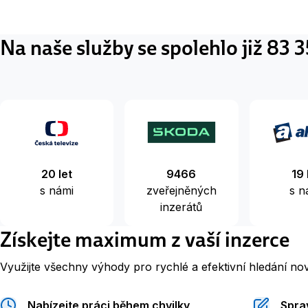
Na naše služby se spolehlo již 83 
20 let
9466
19 
s námi
zveřejněných
s n
inzerátů
Získejte maximum z vaší inzerce
Využijte všechny výhody pro rychlé a efektivní hledání no
Nabízejte práci během chvilky
Sprav