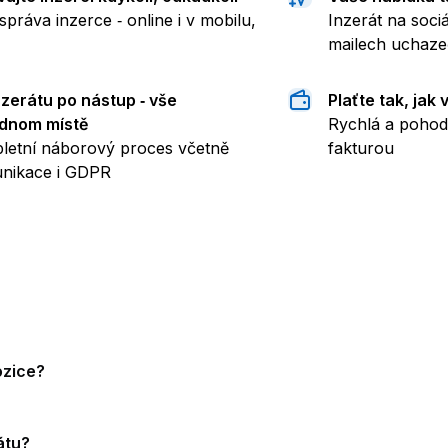
správa inzerce ‑ online i v mobilu,
Inzerát na sociál
mailech uchaze
nzerátu po nástup ‑ vše
Plaťte tak, jak
ednom místě
Rychlá a pohod
letní náborový proces včetně
fakturou
nikace i GDPR
ozice?
átu?