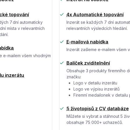
cké topování
4x Automatické topování
dých 7 dní automaticky
Inzerát se každých 7 dní automat
ní místa v relevantních
relevantních výsledcích hledání.
dání.
E-mailová nabídka
abídka
Inzerát zašleme e-mailem všem
me e-mailem všem vhodným
Balíček zviditelnění
Obsahuje 3 produkty firemního des
lu inzerátu
značku:
Logo v detailu inzerátu
Logo ve výpisu inzerátů
Firemní medailonek v detailu
5 životopisů z CV databáze
Můžete si vybrat a stáhnout 5 živ
obsahuje 75 000+ uchazečů.