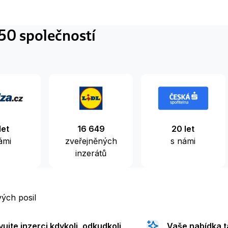
350 společností
let
16 649
20 let
ámi
zveřejněných
s námi
inzerátů
vých posil
ujte inzerci kdykoli, odkudkoli
Vaše nabídka t