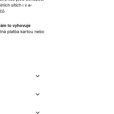
ních sítích i v e-
čů
 vám to vyhovuje
lná platba kartou nebo