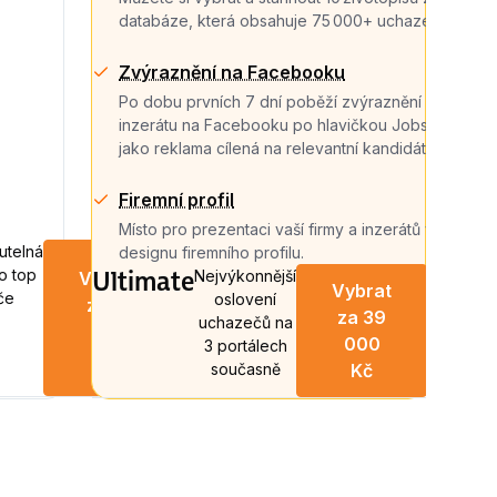
databáze, která obsahuje 75 000+ uchazečů.
Zvýraznění na Facebooku
Po dobu prvních 7 dní poběží zvýraznění
inzerátu na Facebooku po hlavičkou Jobs.cz
jako reklama cílená na relevantní kandidáty.
Firemní profil
Místo pro prezentaci vaší firmy a inzerátů v
utelná
designu firemního profilu.
Inzerát
Ultimate
o top
Nejvýkonnější
Vybrat
Vybrat
na 45
Inzerát
če
oslovení
za 19
za 39
dní - 1
na 60
uchazečů na
900
lokalita
dní - 1
000
3 portálech
Kč
lokalita
současně
Kč