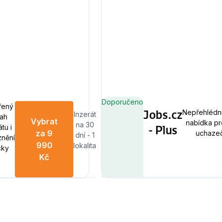
Doporučeno
řený
Jobs.cz
Nepřehlédn
Inzerát
ah
Vybrat
nabídka pr
na 30
- Plus
tu i
za 9
uchaze
dní - 1
znění
990
lokalita
čky
Kč