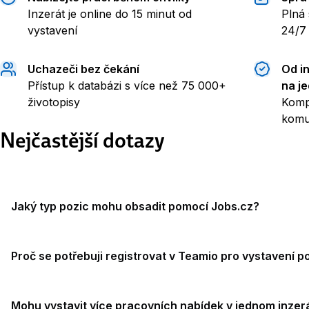
Inzerát je online do 15 minut od
Plná 
vystavení
24/7
Uchazeči bez čekání
Od i
Přístup k databázi s více než 75 000+
na j
životopisy
Komp
komu
Nejčastější dotazy
Jaký typ pozic mohu obsadit pomocí Jobs.cz?
Proč se potřebuji registrovat v Teamio pro vystavení p
Mohu vystavit více pracovních nabídek v jednom inzer