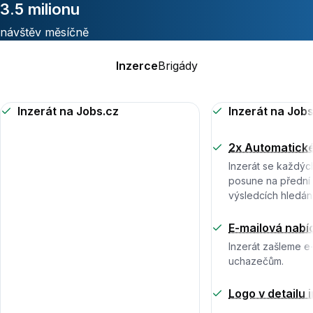
3.5 milionu
návštěv měsíčně
Inzerce
Brigády
Inzerát na Jobs.cz
Inzerát na Jobs
2x Automatické
Inzerát se každýc
posune na přední 
výsledcích hledání
E-mailová nabí
Inzerát zašleme 
uchazečům.
Logo v detailu 