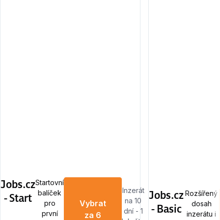
Jobs.cz
Startovní
Inzerát
Jobs.cz
balíček
Rozšířený
- Start
na 10
Vybrat
pro
dosah
- Basic
dní - 1
první
inzerátu i
za 6