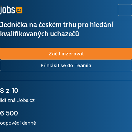
Me
Jednička na českém trhu pro hledání
kvalifikovaných uchazečů
Začít inzerovat
Přihlásit se do Teamia
8 z 10
lidí zná Jobs.cz
6 500
odpovědí denně