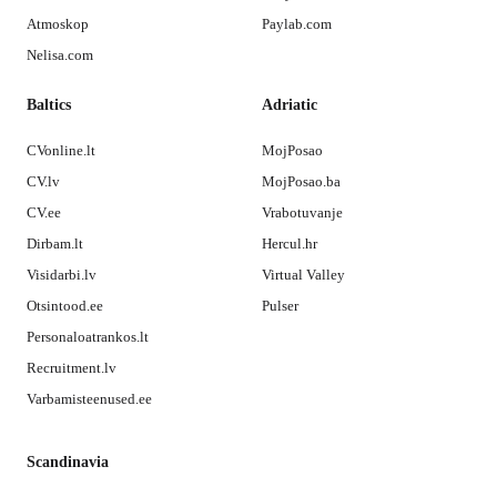
Atmoskop
Paylab.com
Nelisa.com
Baltics
Adriatic
CVonline.lt
MojPosao
CV.lv
MojPosao.ba
CV.ee
Vrabotuvanje
Dirbam.lt
Hercul.hr
Visidarbi.lv
Virtual Valley
Otsintood.ee
Pulser
Personaloatrankos.lt
Recruitment.lv
Varbamisteenused.ee
Scandinavia