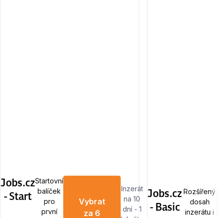
Jobs.cz
Startovní
Inzerát
Jobs.cz
balíček
Rozšířený
- Start
na 10
Vybrat
pro
dosah
- Basic
dní - 1
první
inzerátu i
za 6