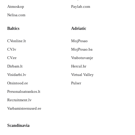
Atmoskop
Paylab.com
Nelisa.com
Baltics
Adriatic
CVonline.lt
MojPosao
CV.lv
MojPosao.ba
CV.ee
Vrabotuvanje
Dirbam.lt
Hercul.hr
Visidarbi.lv
Virtual Valley
Otsintood.ee
Pulser
Personaloatrankos.lt
Recruitment.lv
Varbamisteenused.ee
Scandinavia