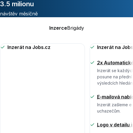
3.5 milionu
návštěv měsíčně
Inzerce
Brigády
Inzerát na Jobs.cz
Inzerát na Jobs
2x Automatické
Inzerát se každýc
posune na přední 
výsledcích hledání
E-mailová nabí
Inzerát zašleme 
uchazečům.
Logo v detailu 