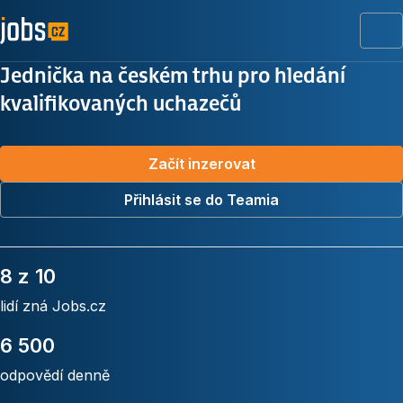
Me
Jednička na českém trhu pro hledání
kvalifikovaných uchazečů
Začít inzerovat
Přihlásit se do Teamia
8 z 10
lidí zná Jobs.cz
6 500
odpovědí denně